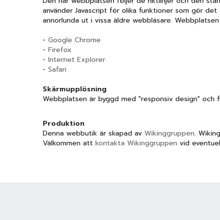
Den här webbplatsen följer de riktlinjer och den sta
använder Javascript för olika funktioner som gör det 
annorlunda ut i vissa äldre webbläsare. Webbplatsen
-
Google Chrome
-
Firefox
-
Internet Explorer
-
Safari
Skärmupplösning
Webbplatsen är byggd med "responsiv design" och fu
Produktion
Denna webbutik är skapad av
Wikinggruppen
. Wikin
Välkommen att
kontakta Wikinggruppen
vid eventue