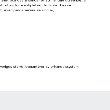
hållet och CSS används för att hantera utseende. Vi
ullt ut varför webbplatsen trots det kan se
t, exempelvis senare version av,
veriges större leverantörer av e-handelssystem.