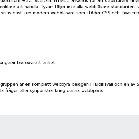
ndard som W3C fastställt. HTML 5 används för att strukturera inne
enklare att handla. Tyvärr följer inte alla webbläsare standarden f
 visas bäst i en modern webbläsare som stöder CSS och Javascrip
ngerar bra oavsett enhet.
ggruppen är en komplett webbyrå belägen i Hudiksvall och en av S
lla frågor eller synpunkter kring denna webbplats.