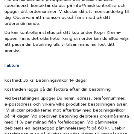
specificerat, kontaktar du oss på info@maskkontroll.se och
uppger ditt ordernummer. Vi skickar då ett momsunderlag till
dig. Observera att momsen också finns med på ditt
ordererkännande.
Du kan kontrollera status på ditt köp under
Köp
i Klarna-
appen. Finns det oklarheter kring din order kan du alltid välja
att pausa din betalning tills vi tillsammans har löst ditt
ärende.
Faktura
Kostnad: 35 kr. Betalningsvillkor 14 dagar
Kostnaden läggs på din faktura efter din beställning.
Vid beställningen uppger Du namn, adress, telefonnummer,
e-postadress och vilken/vilka produkter beställningen avser.
Vi skickar produkterna mot efterkrav med betalningsvillkor
på 14 dagar. Vid utebliven betalning debiteras dröjsmålsränta
med 11 % per månad från förfallodagen. Vid påminnelse
debiteras en lagstadgad påminnelesavgift på 60 kr. Uteblir