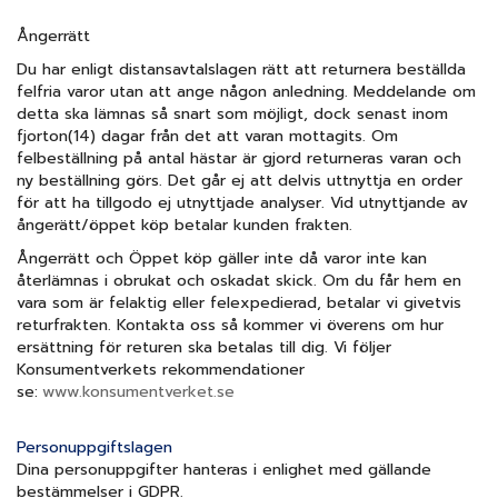
Ångerrätt
Du har enligt distansavtalslagen rätt att returnera beställda
felfria varor utan att ange någon anledning. Meddelande om
detta ska lämnas så snart som möjligt, dock senast inom
fjorton(14) dagar från det att varan mottagits. Om
felbeställning på antal hästar är gjord returneras varan och
ny beställning görs. Det går ej att delvis uttnyttja en order
för att ha tillgodo ej utnyttjade analyser. Vid utnyttjande av
ångerätt/öppet köp betalar kunden frakten.
Ångerrätt och Öppet köp gäller inte då varor inte kan
återlämnas i obrukat och oskadat skick. Om du får hem en
vara som är felaktig eller felexpedierad, betalar vi givetvis
returfrakten. Kontakta oss så kommer vi överens om hur
ersättning för returen ska betalas till dig. Vi följer
Konsumentverkets rekommendationer
se:
www.konsumentverket.se
Personuppgiftslagen
Dina personuppgifter hanteras i enlighet med gällande
bestämmelser i GDPR.