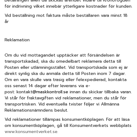
betalningen även då skickas ärendet vidare till Kronofogden
för indrivning vilket innebär ytterligare kostnader för kunden.
Vid beställning mot faktura måste beställaren vara minst 18
år
Reklamation
Om du vid mottagandet upptäcker att försändelsen är
transportskadad, ska du omedelbart reklamera detta till
Posten eller utlämningsstället. Vid transportskada som ej är
direkt synlig ska du anmäla detta till Posten inom 7 dagar.
Om en vara skulle vara trasig eller felexpedierad, kontakta
oss senast 14 dagar efter leverans via e-
post: kontakt
@maskkontroll.se
innan du skickar tillbaka varan.
Vi står för fraktavgiften vid reklamationer, men du står för
transportrisken. Vid eventuella tvister följer vi Allmänna
Reklamationsnämndens beslut.
Vid reklamationer tillämpas konsumentköplagen. För att läsa
om konsumentköplagen, gå till Konsumentverkets webbplats
www.konsumentverket.se
.