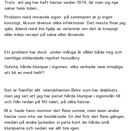
Trots att jag har haft hästar sedan 1976, lär man sig nya
saker hela tiden....
Problem med rinnande ögon på sommaren är ju inget
konstigt, liksom diverse olika infektioner. Det mesta fixar jag
själv, ibland med lite hjälp av veterinär om det är knepigt
eller krävs recept på salva eller liknande.
Ett problem har dock under många år vållat både mig och
samtliga inblandade mycket huvudbry:
Gulvita, hårda klumpar i ögonen, vilka verkade vara omöjliga
att bli av med helt!?
Det är framför allt islandshästen Birkir som har drabbats,
men jag vet att jag har petat hårda klumpar i ögonvrån till
och från redan på 90-talet, på olika hästar.
Bl a hade hans mormor det flera somrar, men även andra
hästar som inte var besläktade. En del fick det flera gånger,
medan på andra lyckades vi peta bort de hårda små
klumparna och sedan var allt bra igen.