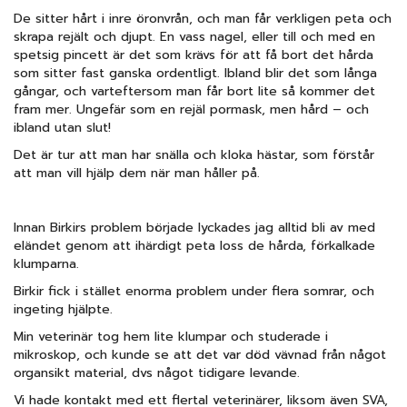
De sitter hårt i inre öronvrån, och man får verkligen peta och
skrapa rejält och djupt. En vass nagel, eller till och med en
spetsig pincett är det som krävs för att få bort det hårda
som sitter fast ganska ordentligt. Ibland blir det som långa
gångar, och varteftersom man får bort lite så kommer det
fram mer. Ungefär som en rejäl pormask, men hård – och
ibland utan slut!
Det är tur att man har snälla och kloka hästar, som förstår
att man vill hjälp dem när man håller på.
Innan Birkirs problem började lyckades jag alltid bli av med
eländet genom att ihärdigt peta loss de hårda, förkalkade
klumparna.
Birkir fick i stället enorma problem under flera somrar, och
ingeting hjälpte.
Min veterinär tog hem lite klumpar och studerade i
mikroskop, och kunde se att det var död vävnad från något
organsikt material, dvs något tidigare levande.
Vi hade kontakt med ett flertal veterinärer, liksom även SVA,