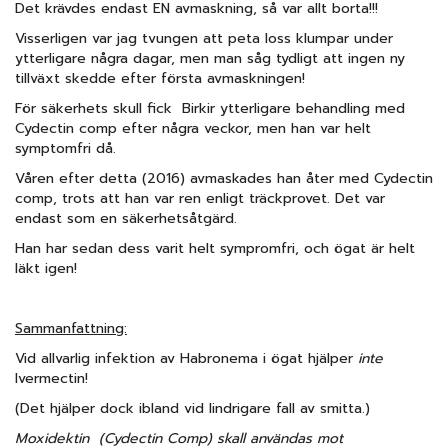
Det krävdes endast EN avmaskning, så var allt borta!!!
Visserligen var jag tvungen att peta loss klumpar under
ytterligare några dagar, men man såg tydligt att ingen ny
tillväxt skedde efter första avmaskningen!
För säkerhets skull fick Birkir ytterligare behandling med
Cydectin comp efter några veckor, men han var helt
symptomfri då.
Våren efter detta (2016) avmaskades han åter med Cydectin
comp, trots att han var ren enligt träckprovet. Det var
endast som en säkerhetsåtgärd.
Han har sedan dess varit helt sympromfri, och ögat är helt
läkt igen!
Sammanfattning:
Vid allvarlig infektion av Habronema i ögat hjälper
inte
Ivermectin!
(Det hjälper dock ibland vid lindrigare fall av smitta.)
Moxidektin (Cydectin Comp) skall användas mot