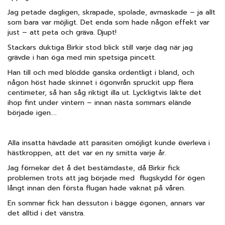
Jag petade dagligen, skrapade, spolade, avmaskade – ja allt
som bara var möjligt. Det enda som hade någon effekt var
just – att peta och gräva. Djupt!
Stackars duktiga Birkir stod blick still varje dag när jag
grävde i han öga med min spetsiga pincett.
Han till och med blödde ganska ordentligt i bland, och
någon höst hade skinnet i ögonvrån spruckit upp flera
centimeter, så han såg riktigt illa ut. Lyckligtvis läkte det
ihop fint under vintern – innan nästa sommars elände
började igen....
Alla insatta hävdade att parasiten omöjligt kunde överleva i
hästkroppen, att det var en ny smitta varje år.
Jag förnekar det å det bestämdaste, då Birkir fick
problemen trots att jag började med flugskydd för ögen
långt innan den första flugan hade vaknat på våren.
En sommar fick han dessuton i bägge ögonen, annars var
det alltid i det vänstra.