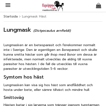
Startsida
Lungmask Häst
Produkten har blivit tillagd i varukorgen
Lungmask
(Dictyocaulus arnfieldi)
Lungmasken är en betesparasit och förekommer normalt
inte i Sverige. Den är egentligen en åsneparasit och skulle
kunna smitta hästar som går ihop med åsnor om dessa är
infekterade, men normalt utvecklas de aldrig till vuxna
parasiter hos hästen. I de fall de utvecklas till vuxna
parasiter är utvecklingstiden 5-6 veckor.
Symtom hos häst
Lungmasken kan visa sig hos häst som andfåddhet och
hosta under bete, eller sämre tillväxt och mindre hull.
Smittoväg
Hästen betar i sig larverna som tränger igenom tunntarmen