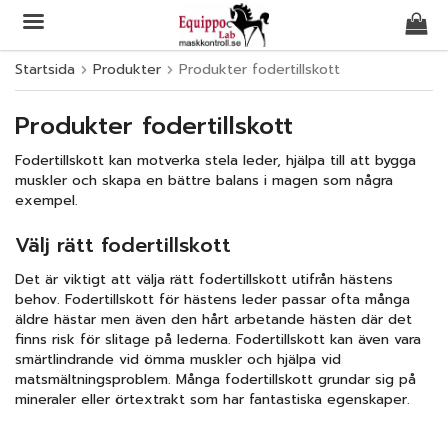
Startsida
Produkter
Produkter fodertillskott
Produkten har blivit tillagd i varukorgen
Produkter fodertillskott
Fodertillskott kan motverka stela leder, hjälpa till att bygga
muskler och skapa en bättre balans i magen som några
exempel.
Välj rätt fodertillskott
Det är viktigt att välja rätt fodertillskott utifrån hästens
behov. Fodertillskott för hästens leder passar ofta många
äldre hästar men även den hårt arbetande hästen där det
finns risk för slitage på lederna. Fodertillskott kan även vara
smärtlindrande vid ömma muskler och hjälpa vid
matsmältningsproblem. Många fodertillskott grundar sig på
mineraler eller örtextrakt som har fantastiska egenskaper.