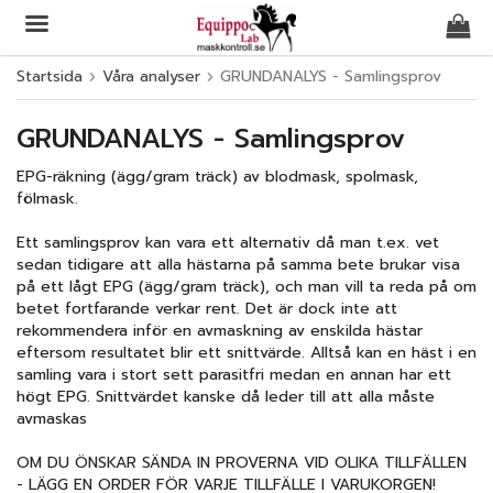
Startsida
Våra analyser
GRUNDANALYS - Samlingsprov
Produkten har blivit tillagd i varukorgen
GRUNDANALYS - Samlingsprov
EPG-räkning (ägg/gram träck) av blodmask, spolmask,
fölmask.
Ett samlingsprov kan vara ett alternativ då man t.ex. vet
sedan tidigare att alla hästarna på samma bete brukar visa
på ett lågt EPG (ägg/gram träck), och man vill ta reda på om
betet fortfarande verkar rent. Det är dock inte att
rekommendera inför en avmaskning av enskilda hästar
eftersom resultatet blir ett snittvärde. Alltså kan en häst i en
samling vara i stort sett parasitfri medan en annan har ett
högt EPG. Snittvärdet kanske då leder till att alla måste
avmaskas
OM DU ÖNSKAR SÄNDA IN PROVERNA VID OLIKA TILLFÄLLEN
- LÄGG EN ORDER FÖR VARJE TILLFÄLLE I VARUKORGEN!