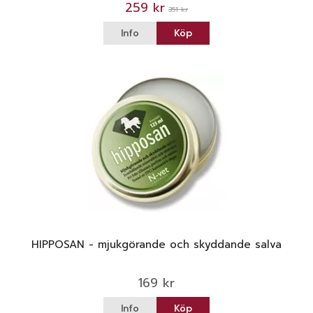
259 kr
351 kr
Info
Köp
HIPPOSAN - mjukgörande och skyddande salva
169 kr
Info
Köp