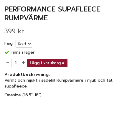
PERFORMANCE SUPAFLEECE
RUMPVÄRME
399 kr
Färg
Finns i lager
Lägg i varukorg »
Produktbeskrivning:
Varmt och mjukt i sadeln! Rumpvärmare i mjuk och tät
supafleece.
Onesize (16.5"-18")